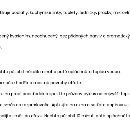
ikuje podlahy, kuchyňské linky, toalety, ledničky, pračky, mikro
robený kvašením, neochucený, bez přidaných barviv a aromatický
.
echte působit několik minut a poté opláchněte teplou vodou.
namočte hadřík a mastné povrchy otřete.
u na prací prostředek a spusťte prázdný cyklus na nejvyšší tepl
jte směs do rozprašovače. Aplikujte na okna a se­třete papírovou
 nalijte směs do dřezu. Nechte působit 10 minut, poté opláchnět