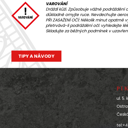
VAROVÁNÍ
Dráždí kůži. Způsobuje vážné podráždění 
důkladně omyjte ruce. Nevdechujte aeros
PŘI ZASAŽENÍ OČÍ: Několik minut opatrně 
přetrvává-li podráždění očí: vyhledejte 
Skladujte za běžných podmínek v uzavře
TIPY A NÁVODY
Z
á
p
P I K
a
ul. 5.
t
Ostra
í
Česká
tel:+