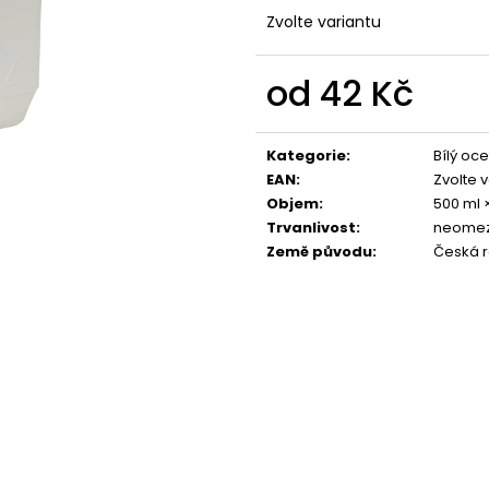
Zvolte variantu
od
42 Kč
Měrná
cena:
Kategorie
:
Bílý oce
EAN
:
Zvolte 
Objem
:
500 ml 
Trvanlivost
:
neome
Země původu
:
Česká r