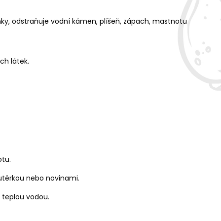
vlnky, odstraňuje vodní kámen, plíšeň, zápach, mastnotu
ch látek.
otu.
 utěrkou nebo novinami.
e teplou vodou.