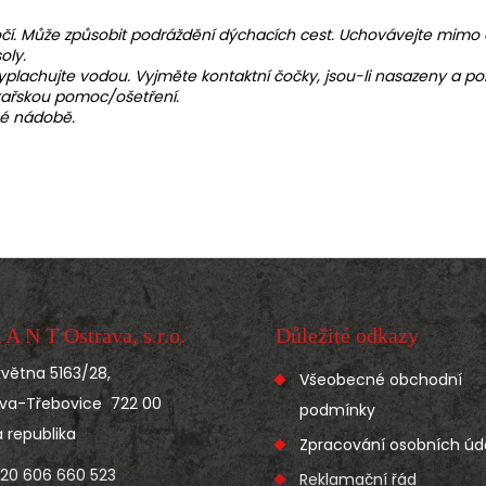
očí. Může způsobit podráždění dýchacích cest. Uchovávejte mimo d
oly.
vyplachujte vodou. Vyjměte kontaktní čočky, jsou-li nasazeny a p
lékařskou pomoc/ošetření.
né nádobě.
 A N T Ostrava, s.r.o.
Důležité odkazy
 května 5163/28,
Všeobecné obchodní
va-Třebovice 722 00
podmínky
 republika
Zpracování osobních úd
420 606 660 523
Reklamační řád