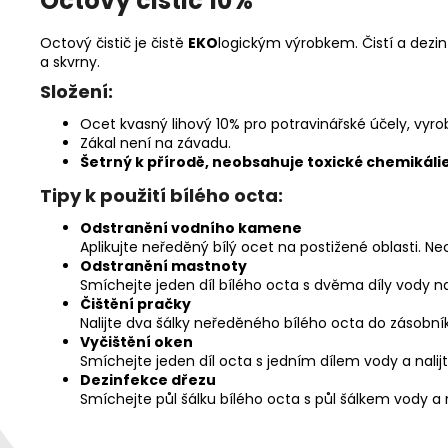
Octový čistič 10%
Octový čistič je čistě
EKO
logickým výrobkem. Čistí a dezinf
a skvrny.
Složení:
Ocet kvasný lihový 10% pro potravinářské účely, vy
Zákal není na závadu.
Šetrný k přírodě, neobsahuje toxické chemikálie
Tipy k použití bílého octa:
Odstranění vodního kamene
Aplikujte neředěný bílý ocet na postižené oblasti. N
Odstranění mastnoty
Smíchejte jeden díl bílého octa s dvěma díly vody 
Čištění pračky
Nalijte dva šálky neředěného bílého octa do zásobník
Vyčištění oken
Smíchejte jeden díl octa s jedním dílem vody a nali
Dezinfekce dřezu
Smíchejte půl šálku bílého octa s půl šálkem vody a