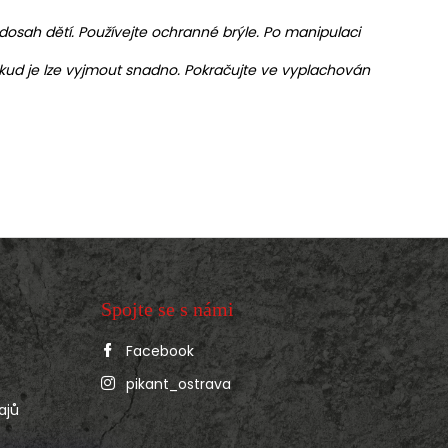
osah dětí. Používejte ochranné brýle. Po manipulaci
okud je lze vyjmout snadno. Pokračujte ve vyplachován
Spojte se s námi
Facebook
pikant_ostrava
ajů