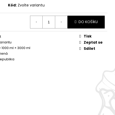
Kód:
Zvolte variantu
DO KOŠÍKU
Tisk
t
variantu
Zeptat se
× 1000 ml × 3000 ml
Sdílet
zená
epublika