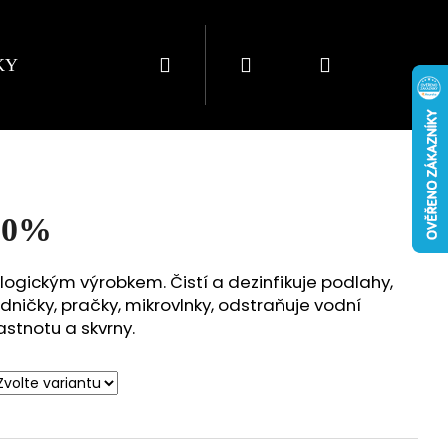
Hledat
Přihlášení
Nákupní
KY
KONTAKTY
košík
10%
logickým výrobkem. Čistí a dezinfikuje podlahy,
ledničky, pračky, mikrovlnky, odstraňuje vodní
stnotu a skvrny.