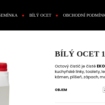
SEMÍNKA
BÍLÝ OCET
OBCHODNÍ PODMÍN
Co potřebujete najít?
HLEDAT
BÍLÝ OCET 
Octový čistič je čistě
EKO
kuchyňské linky, toalety, 
kámen, plíšeň, zápach, ma
OBJEM